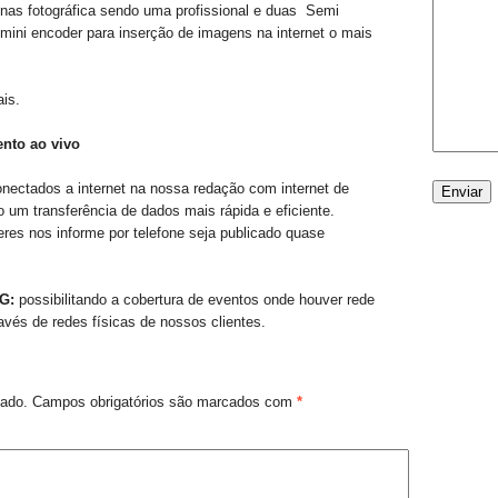
nas fotográfica sendo uma profissional e duas Semi
 mini encoder para inserção de imagens na internet o mais
ais.
ento ao vivo
ectados a internet na nossa redação com internet de
do um transferência de dados mais rápida e eficiente.
es nos informe por telefone seja publicado quase
4G:
possibilitando a cobertura de eventos onde houver rede
ravés de redes físicas de nossos clientes.
cado.
Campos obrigatórios são marcados com
*