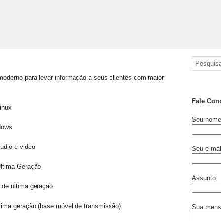
moderno para levar informação a seus clientes com maior
Fale Con
inux
Seu nome 
dows
udio e video
Seu e-mail
ltima Geração
Assunto
de última geração
tima geração (base móvel de transmissão).
Sua men