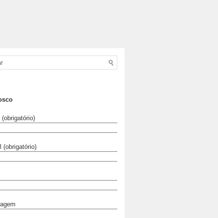
osco
(obrigatório)
 (obrigatório)
sagem